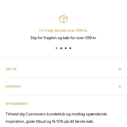
Fri fragt på køb over 499 kr.
Slip for fragten og køb for over 599 kr.
OM OS
Cosmevers er et kosmetisk univers. Hvor du som kunde kan
KONTAKT
finde alt fra frisørartikler, barberudstyr, personlig pleje,
inventar & listen fortsætter. Cosmevers er etableret i 2020, vi
Kundeservice: tlf:
26 20 40 76
har siden da solgt produkter og maskiner, til både privat &
NYHEDSBREV
Email:
Cosmevers@outlook.dk
erhverv.
Tilmeld dig Cosmevers kundeklub og modtag spændende
CVR:
41 50 56 21
Besøg vores store butik / showroom i Brabrand.
inspiration, gode tilbud og få 10% på dit første køb.