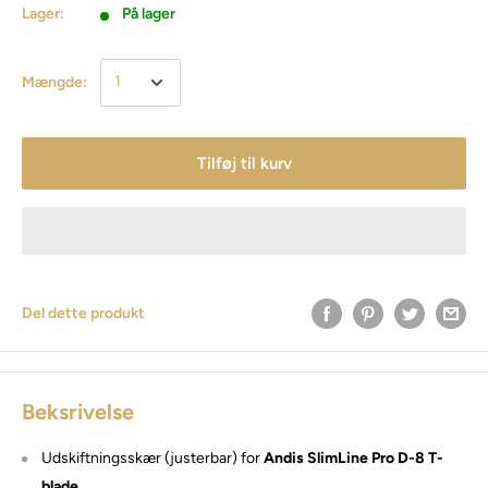
Lager:
På lager
Mængde:
Tilføj til kurv
Del dette produkt
Beksrivelse
Udskiftningsskær (justerbar) for
Andis SlimLine Pro D-8 T-
blade