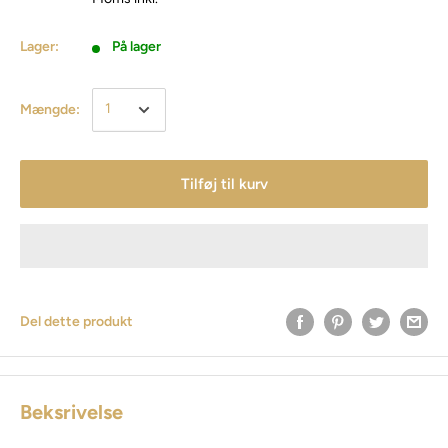
Lager:
På lager
Mængde:
Tilføj til kurv
Del dette produkt
Beksrivelse