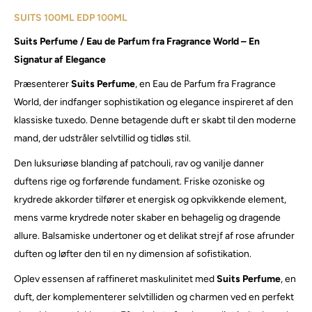
SUITS 100ML EDP
100ML
Suits Perfume / Eau de Parfum fra Fragrance World – En
Signatur af Elegance
Præsenterer
Suits Perfume
, en Eau de Parfum fra Fragrance
World, der indfanger sophistikation og elegance inspireret af den
klassiske tuxedo. Denne betagende duft er skabt til den moderne
mand, der udstråler selvtillid og tidløs stil.
Den luksuriøse blanding af patchouli, rav og vanilje danner
duftens rige og forførende fundament. Friske ozoniske og
krydrede akkorder tilfører et energisk og opkvikkende element,
mens varme krydrede noter skaber en behagelig og dragende
allure. Balsamiske undertoner og et delikat strejf af rose afrunder
duften og løfter den til en ny dimension af sofistikation.
Oplev essensen af raffineret maskulinitet med
Suits Perfume
, en
duft, der komplementerer selvtilliden og charmen ved en perfekt