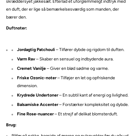
skræddersyet jakkesæt. Efterlad et uforglemmeligt indtryk med
en duft, der er lige så bemærkelsesværdig som manden, der
bærer den.
Duft
noter:
Jordagtig Patchouli
– Tilfører dybde og rigdom til duften.
Varm Rav
– Skaber en sensuel og indbydende aura.
Cremet Vanilje
– Giver en blød sødme og varme.
Friske Ozonic-noter
– Tilføjer en let og opfriskende
dimension.
Krydrede Undertoner
– En subtil kant af energi og livlighed.
Balsamiske Accenter
– Forstærker kompleksitet og dybde.
Fine Rose-nuancer
– Et strejf af delikat blomsterduft.
Brug:
Påfør på nakke, bagside af ørerne og pulspunkter før du går ud