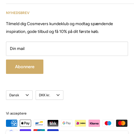
inventar & listen fortsætter. Cosmevers er etableret i 2020, vi
Kundeservice: tlf:
26 20 40 76
har siden da solgt produkter og maskiner, til både privat &
NYHEDSBREV
Email:
Cosmevers@outlook.dk
erhverv.
Tilmeld dig Cosmevers kundeklub og modtag spændende
CVR:
41 50 56 21
Besøg vores store butik / showroom i Brabrand.
inspiration, gode tilbud og få 10% på dit første køb.
Din mail
Abonnere
Sprog
Valuta
Dansk
DKK kr.
Vi acceptere