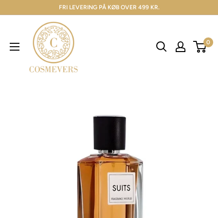
FRI LEVERING PÅ KØB OVER 499 KR.
0