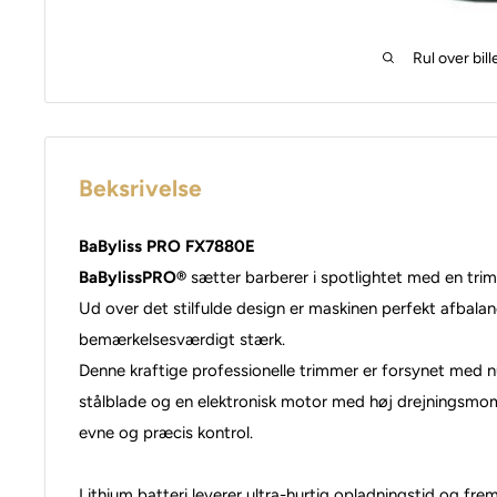
Rul over bill
Beksrivelse
BaByliss PRO FX7880E
BaBylissPRO®
sætter barberer i spotlightet med en trim
Ud over det stilfulde design er maskinen perfekt afbalan
bemærkelsesværdigt stærk.
Denne kraftige professionelle trimmer er forsynet med n
stålblade og en elektronisk motor med høj drejningsmo
evne og præcis kontrol.
Lithium batteri leverer ultra-hurtig opladningstid og fre