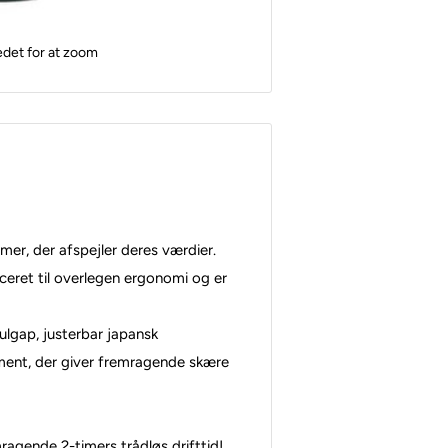
edet for at zoom
mer, der afspejler deres værdier.
ceret til overlegen ergonomi og er
ulgap, justerbar japansk
ment, der giver fremragende skære
mragende 2-timers trådløs drifttid!