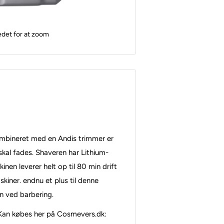
edet for at zoom
kombineret med en Andis trimmer er
skal fades. Shaveren har Lithium-
nen leverer helt op til 80 min drift
kiner. endnu et plus til denne
on ved barbering.
- Kan købes her på Cosmevers.dk: