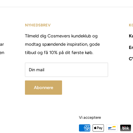
NYHEDSBREV
K
Tilmeld dig Cosmevers kundeklub og
Ku
tar
modtag spændende inspiration, gode
E
den
tilbud og få 10% på dit første køb.
C
Din mail
Abonnere
Vi acceptere