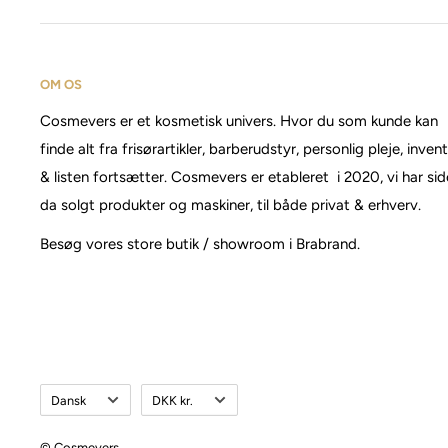
OM OS
Cosmevers er et kosmetisk univers. Hvor du som kunde kan
finde alt fra frisørartikler, barberudstyr, personlig pleje, inven
& listen fortsætter. Cosmevers er etableret i 2020, vi har si
da solgt produkter og maskiner, til både privat & erhverv.
Besøg vores store butik / showroom i Brabrand.
Sprog
Valuta
Dansk
DKK kr.
© Cosmevers