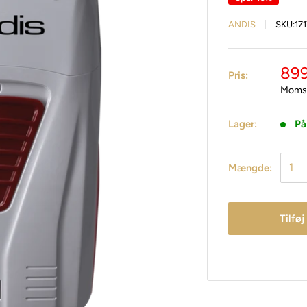
ANDIS
SKU:
17
899
Pris:
Moms 
Lager:
På
Mængde:
Tilføj