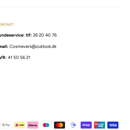
ONTAKT
ndeservice: tlf:
26 20 40 76
mail:
Cosmevers@outlook.dk
VR:
41 50 56 21