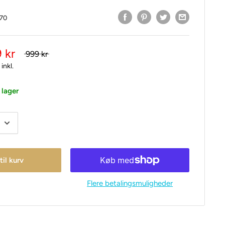
170
 kr
999 kr
inkl.
 lager
 til kurv
Flere betalingsmuligheder