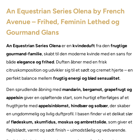
An Equestrian Series Olena by French
Avenue – Frihed, Feminin Lethed og
Gourmand Glans
An Equestrian Series Olena
er en
kvindeduft
fra den
frugtige
gourmand-familie
, skabt til den moderne kvinde med en sans for
både
elegance og frihed
. Duften åbner med en frisk
citruskomposition og udvikler sig til et sødt og cremet hjerte – en
perfekt balance mellem
frugtig energi og blød sensualitet
.
Den sprudlende åbning med
mandarin, bergamot, grapefrugt og
appelsin
giver en opløftende start, som hurtigt efterfølges af et
frugthjerte med
appelsinblomst, hindbær og solbær
, der skaber
en ungdommelig og livlig duftprofil. I basen finder vi et delikat slør
af
flødeskum, skumfidus, moskus og ambrettolide
, som giver et
fløjlsblødt, varmt og sødt finish – uimodståelig og vedvarende.