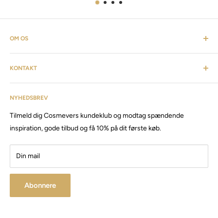
OM OS
Cosmevers er et kosmetisk univers. Hvor du som kunde kan
KONTAKT
finde alt fra frisørartikler, barberudstyr, personlig pleje,
inventar & listen fortsætter. Cosmevers er etableret i 2020, vi
Kundeservice: tlf:
26 20 40 76
har siden da solgt produkter og maskiner, til både privat &
NYHEDSBREV
Email:
Cosmevers@outlook.dk
erhverv.
Tilmeld dig Cosmevers kundeklub og modtag spændende
CVR:
41 50 56 21
Besøg vores store butik / showroom i Brabrand.
inspiration, gode tilbud og få 10% på dit første køb.
Din mail
Abonnere