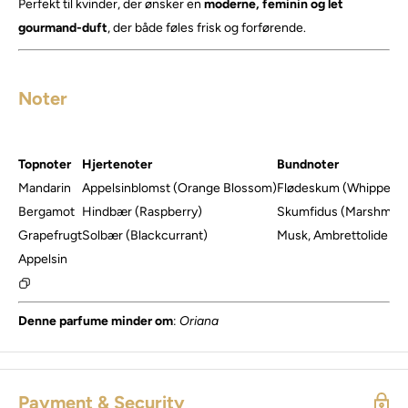
Perfekt til kvinder, der ønsker en
moderne, feminin og let
gourmand-duft
, der både føles frisk og forførende.
Noter
Topnoter
Hjertenoter
Bundnoter
Mandarin
Appelsinblomst (Orange Blossom)
Flødeskum (Whipped 
Bergamot
Hindbær (Raspberry)
Skumfidus (Marshmall
Grapefrugt
Solbær (Blackcurrant)
Musk, Ambrettolide (A
Appelsin
Denne parfume minder om
:
Oriana
Payment & Security