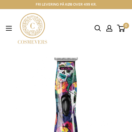
FRI LEVERING PÅ KØB OVER 499 KR.
0